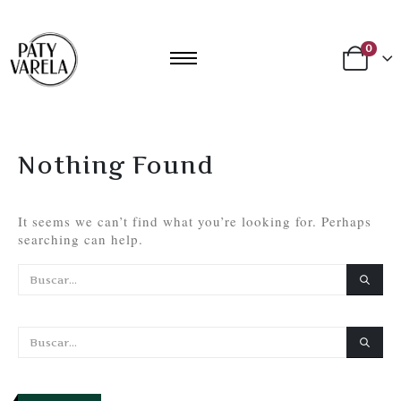
0
Nothing Found
It seems we can’t find what you’re looking for. Perhaps
searching can help.