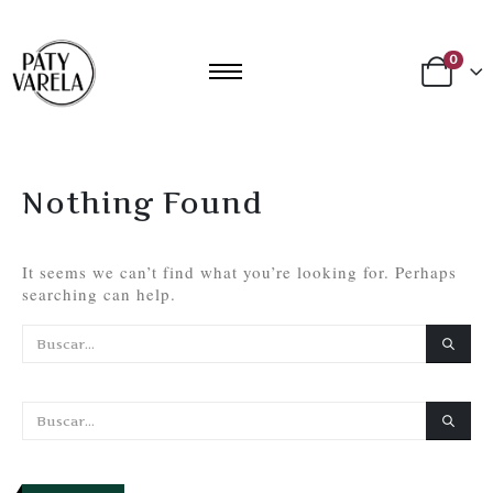
0
Nothing Found
It seems we can’t find what you’re looking for. Perhaps
searching can help.