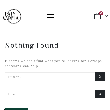
0
Nothing Found
It seems we can’t find what you’re looking for. Perhaps
searching can help.