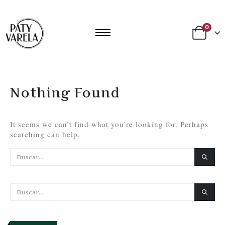
0
Nothing Found
It seems we can’t find what you’re looking for. Perhaps
searching can help.