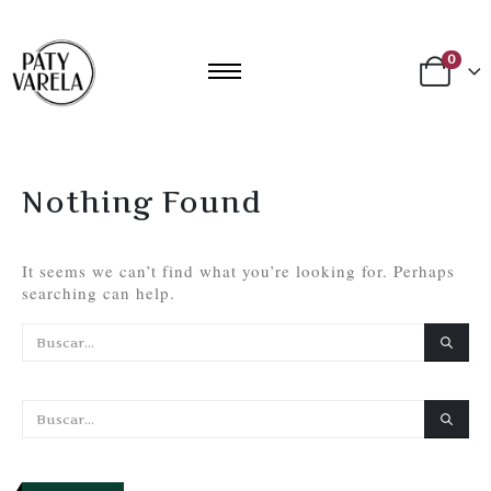
0
Nothing Found
It seems we can’t find what you’re looking for. Perhaps
searching can help.