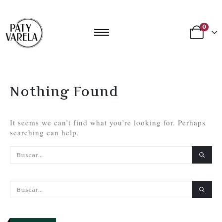
0
Nothing Found
It seems we can’t find what you’re looking for. Perhaps
searching can help.