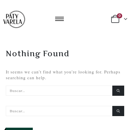
0
Nothing Found
It seems we can’t find what you’re looking for. Perhaps
searching can help.