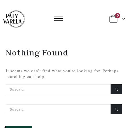
0
Nothing Found
It seems we can’t find what you’re looking for. Perhaps
searching can help.