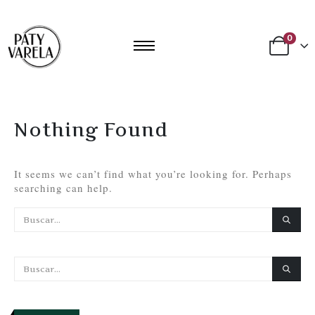
0
Nothing Found
It seems we can’t find what you’re looking for. Perhaps
searching can help.