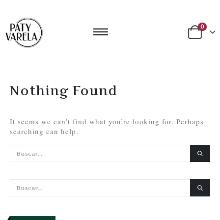
0
Nothing Found
It seems we can’t find what you’re looking for. Perhaps
searching can help.