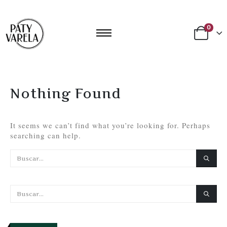
0
Nothing Found
It seems we can’t find what you’re looking for. Perhaps
searching can help.