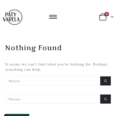
0
Nothing Found
It seems we can’t find what you’re looking for. Perhaps
searching can help.