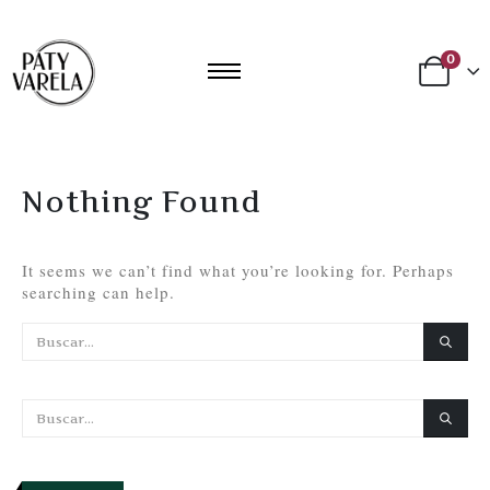
0
Nothing Found
It seems we can’t find what you’re looking for. Perhaps
searching can help.