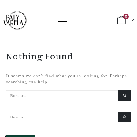
0
Nothing Found
It seems we can’t find what you’re looking for. Perhaps
searching can help.