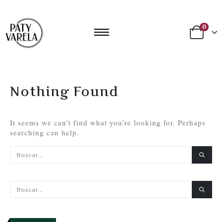
0
Nothing Found
It seems we can’t find what you’re looking for. Perhaps
searching can help.