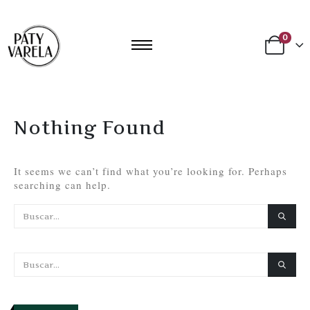
0
Nothing Found
It seems we can’t find what you’re looking for. Perhaps
searching can help.