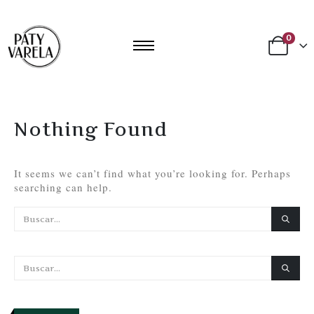
0
Nothing Found
It seems we can’t find what you’re looking for. Perhaps
searching can help.