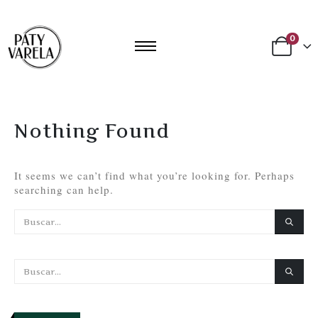
0
Nothing Found
It seems we can’t find what you’re looking for. Perhaps
searching can help.