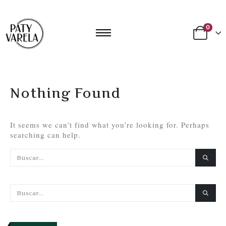
0
Nothing Found
It seems we can’t find what you’re looking for. Perhaps
searching can help.