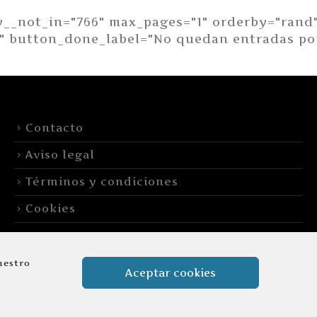
y__not_in="766" max_pages="1" orderby="rand
" button_done_label="No quedan entradas por
Contacto
Aviso legal
Términos y condiciones
Cookies
uestro
Aceptar cookies
 reservados.