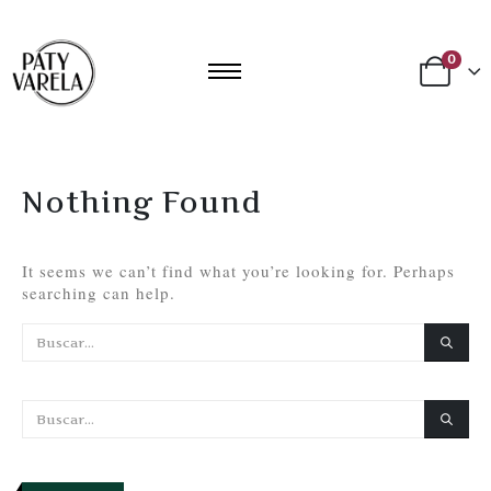
0
Nothing Found
It seems we can’t find what you’re looking for. Perhaps
searching can help.