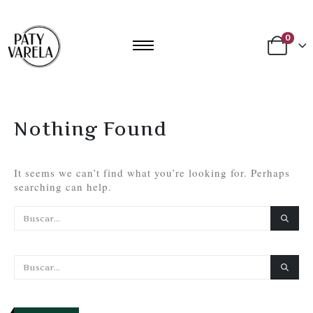
0
Nothing Found
It seems we can’t find what you’re looking for. Perhaps
searching can help.