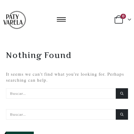
0
Nothing Found
It seems we can’t find what you’re looking for. Perhaps
searching can help.