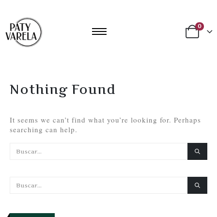
0
Nothing Found
It seems we can’t find what you’re looking for. Perhaps
searching can help.