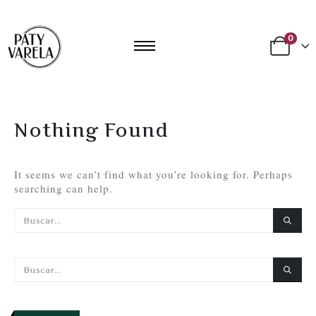
0
Nothing Found
It seems we can’t find what you’re looking for. Perhaps
searching can help.