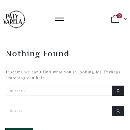
0
Nothing Found
It seems we can’t find what you’re looking for. Perhaps
searching can help.