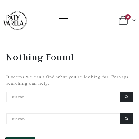
0
Nothing Found
It seems we can’t find what you’re looking for. Perhaps
searching can help.