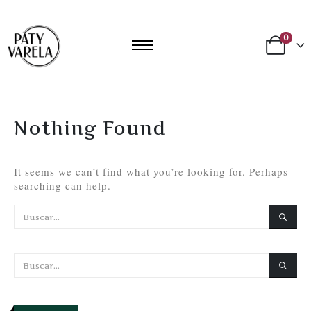
0
Nothing Found
It seems we can’t find what you’re looking for. Perhaps
searching can help.