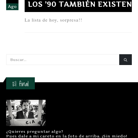
LOS ’90 TAMBIÉN EXISTEN
Ago
La lista de hoy, sorpresa!!
El final
¿Quieres preguntar algo?
Pues dale a mi careto en la foto de arriba. ¡Sin miedo!