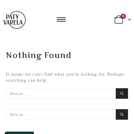
0
Nothing Found
It seems we can’t find what you’re looking for. Perhaps
searching can help.