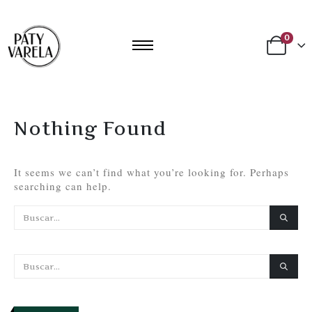
0
Nothing Found
It seems we can’t find what you’re looking for. Perhaps
searching can help.