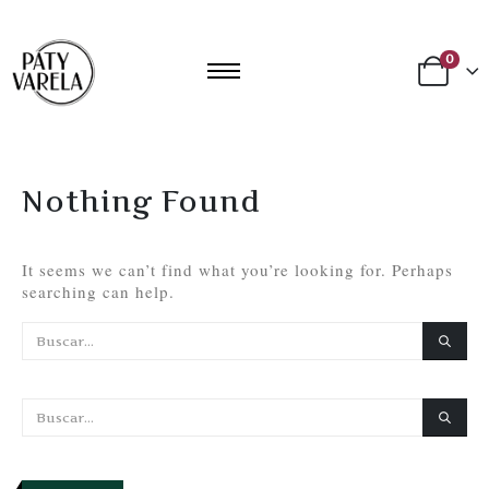
0
Nothing Found
It seems we can’t find what you’re looking for. Perhaps
searching can help.