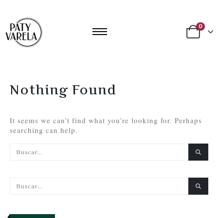
0
Nothing Found
It seems we can’t find what you’re looking for. Perhaps
searching can help.