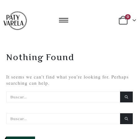
0
Nothing Found
It seems we can’t find what you’re looking for. Perhaps
searching can help.