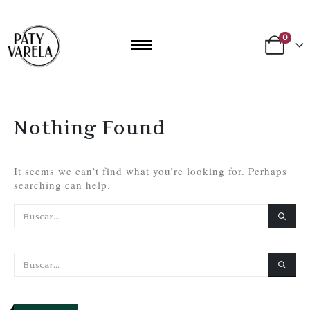
0
Nothing Found
It seems we can’t find what you’re looking for. Perhaps
searching can help.