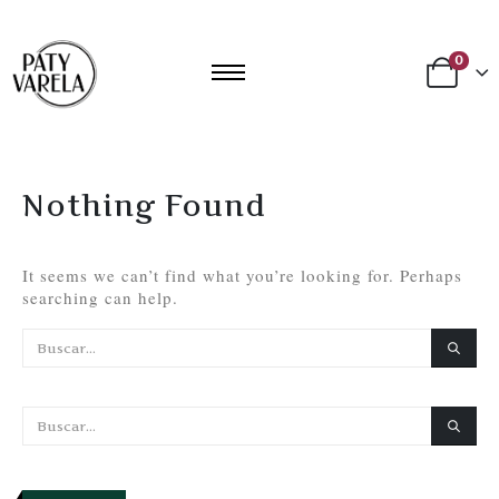
0
Nothing Found
It seems we can’t find what you’re looking for. Perhaps
searching can help.