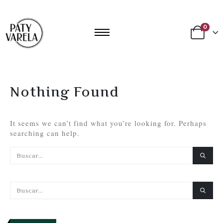
0
Nothing Found
It seems we can’t find what you’re looking for. Perhaps
searching can help.