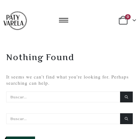
0
Nothing Found
It seems we can’t find what you’re looking for. Perhaps
searching can help.